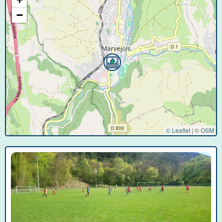
−
© Leaflet
|
©
OSM