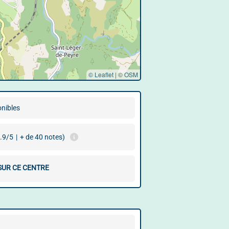
© Leaflet
|
©
OSM
onibles
.9/5
|
+ de 40 notes)
SUR CE CENTRE