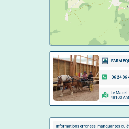
FARM EQ
Le Mazel
48100 An
Informations erronées, manquantes ou ét