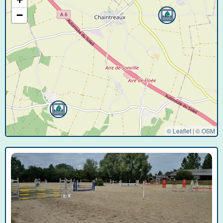
−
© Leaflet
|
©
OSM