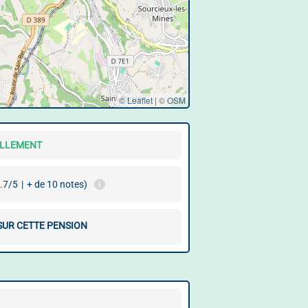
© Leaflet
|
©
OSM
ELLEMENT
.7/5
|
+ de 10 notes)
 SUR CETTE PENSION