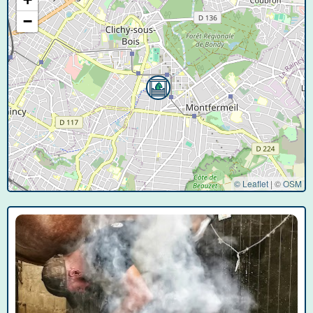
−
© Leaflet
|
©
OSM