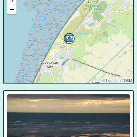
−
© Leaflet
|
©
OSM