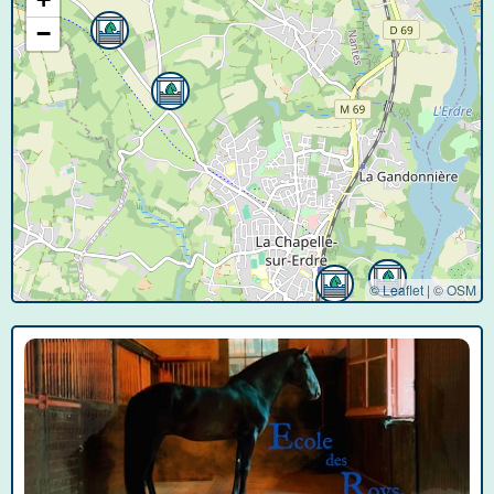
−
© Leaflet
|
©
OSM