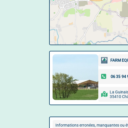
FARM EQU
La Guinai
35410 Châ
Informations erronées, manquantes ou ét