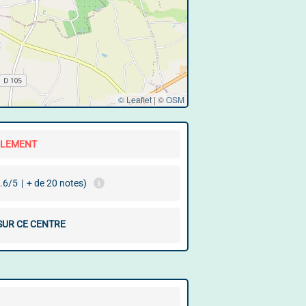
© Leaflet
|
©
OSM
LLEMENT
.6/5
|
+ de 20 notes)
SUR CE CENTRE