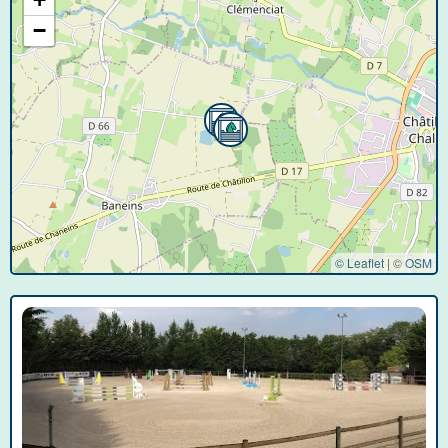
−
© Leaflet
|
©
OSM