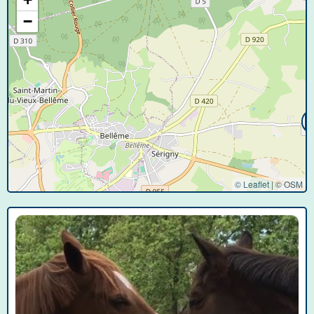
−
© Leaflet
|
©
OSM